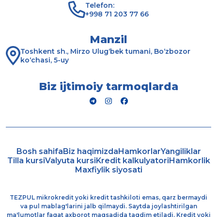
Telefon:
+998 71 203 77 66
Manzil
Toshkent sh., Mirzo Ulug‘bek tumani, Bo‘zbozor
ko‘chasi, 5-uy
Biz ijtimoiy tarmoqlarda
Bosh sahifa
Biz haqimizda
Hamkorlar
Yangiliklar
Tilla kursi
Valyuta kursi
Kredit kalkulyatori
Hamkorlik
Maxfiylik siyosati
TEZPUL mikrokredit yoki kredit tashkiloti emas, qarz bermaydi
va pul mablag'larini jalb qilmaydi. Saytda joylashtirilgan
ma'lumotlar faqat axborot maqsadida taqdim etiladi. Kredit yoki