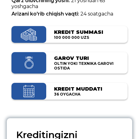
Qarz oluvchining yoshi:
21 yoshdan 65
yoshgacha
Arizani ko'rib chiqish vaqti:
24 soatgacha
KREDIT SUMMASI
100 000 000 UZS
GAROV TURI
OLTIN YOKI TEXNIKA GAROVI
OSTIDA
KREDIT MUDDATI
36 OYGACHA
Kreditingizni