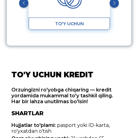
TO'Y UCHUN
TO'Y UCHUN KREDIT
Orzuingizni ro'yobga chiqaring — kredit
yordamida mukammal to'y tashkil qiling.
Har bir lahza unutilmas bo'lsin!
SHARTLAR
Hujjatlar to'plami:
pasport yoki ID-karta,
ro'yxatdan o'tish