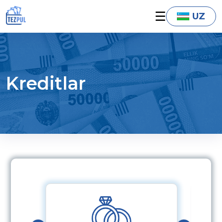
☰
UZ
Kreditlar